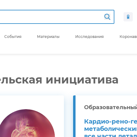
События
Материалы
Исследования
Коронав
ельская инициатива
Образовательны
Кардио-рено-ге
метаболически
все части лета