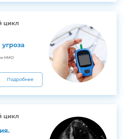
й цикл
 угроза
ми НМО
Подробнее
й цикл
ия.