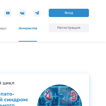
Вход
Регистрация
ирус
Интерактив
й цикл
пато-
й синдром:
льного