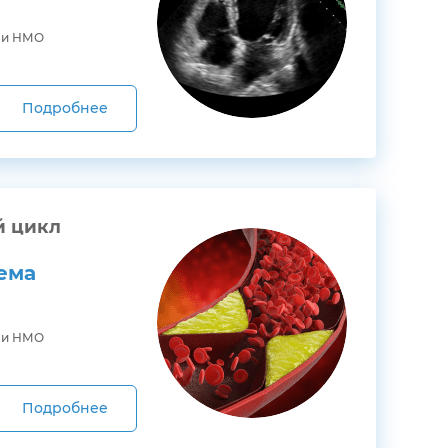
ми НМО
Подробнее
й цикл
ема
ми НМО
Подробнее