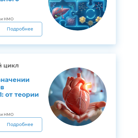
ми НМО
Подробнее
й цикл
значении
ов
: от теории
ми НМО
Подробнее