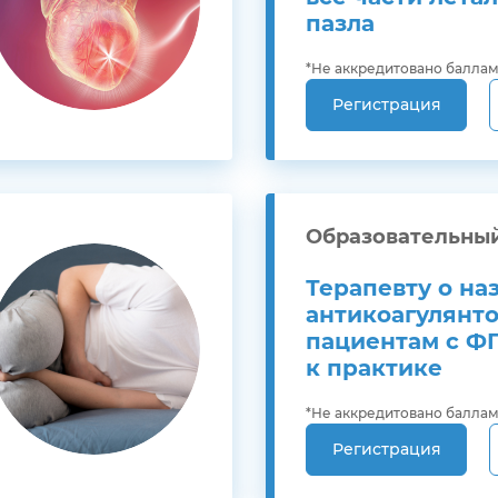
пазла
*Не аккредитовано балла
Регистрация
Образовательны
Терапевту о на
антикоагулянт
пациентам с ФП
к практике
*Не аккредитовано балла
Регистрация