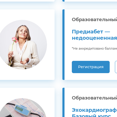
Образовательны
Предиабет —
недооцененная
*Не аккредитовано балла
Регистрация
Образовательны
Эхокардиограф
Базовый курс